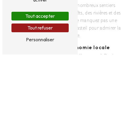
pourront s'aventurer sur les nombreux sentiers
balisés, à la découverte des forêts, des rivières et des
Tout accepter
panoramas exceptionnels. Ne manquez pas une
Tout refuser
balade au parc animalier de Casteil pour admirer la
faune locale.
Personnaliser
Déguster la gastronomie locale
La gastronomie catalane est à l'honneur à Prades,
avec ses plats typiques et ses produits du terroir. Ne
manquez pas l'occasion de déguster une fideuà, un
canelé ou un verre de vin de la région. Les marchés
locaux vous permettront également de découvrir les
produits frais et artisanaux.
Comment se rendre à Prades
Pour profiter pleinement de votre voyage touristique à
Prades, faites appel aux TRANSPORTS COMAS. Située
à Enveitg, l'entreprise propose des services de