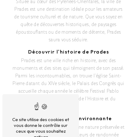
Située au cœur des Pyrénées-Orientales, la ville de
Prades est une destination idéale pour les amateurs
de tourisme culturel et de nature. Que vous soyez en
quête de découvertes historiques, de paysages
époustouflants ou de moments de détente, Prades
saura vous séduire.
Découvrir l'histoire de Prades
Prades est une ville riche en histoire, avec des
monuments et des sites qui témoignent de son passé.
Parmi les incontournables, on trouve l'église Saint-
Pierre datant du XIVe siècle, le Palais des Congrès qui
accueille chaque année le célèbre Festival Pablo
Casals, ou encore le Musée de l'Histoire et du
Folklore.
Explorer la nature environnante
Ce site utilise des cookies et
vous donne le contrôle sur
Les environs de Prades offrent une nature préservée et
ceux que vous souhaitez
des paysages variés. Les amateurs de randonnée
activer