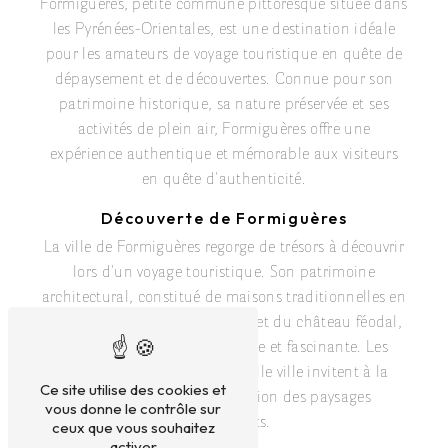
Formiguères, petite commune pittoresque située dans
les Pyrénées-Orientales, est une destination idéale
pour les amateurs de voyage touristique en quête de
dépaysement et de découvertes. Connue pour son
patrimoine historique, sa nature préservée et ses
activités de plein air, Formiguères offre une
expérience authentique et mémorable aux visiteurs
en quête d'authenticité.
Découverte de Formiguères
La ville de Formiguères regorge de trésors à découvrir
lors d'un voyage touristique. Son patrimoine
architectural, constitué de maisons traditionnelles en
pierre, de l'église Saint-Michel et du château féodal,
témoigne de son histoire riche et fascinante. Les
ruelles pittoresques de la vieille ville invitent à la
Ce site utilise des cookies et
flânerie et à la contemplation des paysages
vous donne le contrôle sur
environnants.
ceux que vous souhaitez
activer