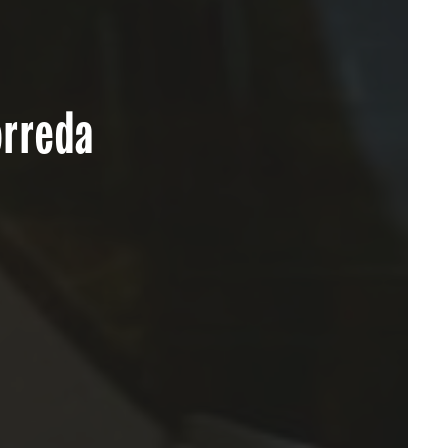
orreda