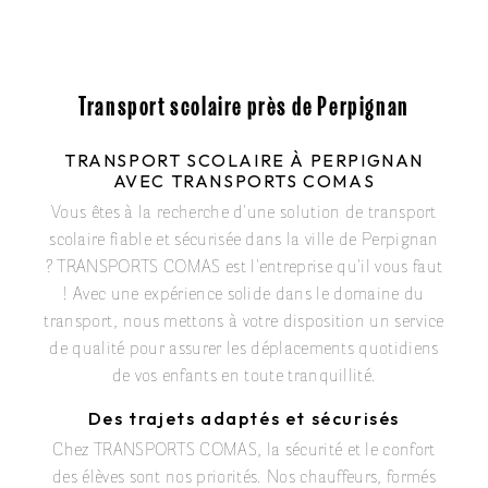
Transport scolaire près de Perpignan
TRANSPORT SCOLAIRE À PERPIGNAN
AVEC TRANSPORTS COMAS
Vous êtes à la recherche d'une solution de transport
scolaire fiable et sécurisée dans la ville de Perpignan
? TRANSPORTS COMAS est l'entreprise qu'il vous faut
! Avec une expérience solide dans le domaine du
transport, nous mettons à votre disposition un service
de qualité pour assurer les déplacements quotidiens
de vos enfants en toute tranquillité.
Des trajets adaptés et sécurisés
Chez TRANSPORTS COMAS, la sécurité et le confort
des élèves sont nos priorités. Nos chauffeurs, formés