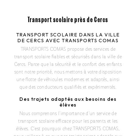
Transport scolaire près de Cercs
TRANSPORT SCOLAIRE DANS LA VILLE
DE CERCS AVEC TRANSPORTS COMAS
TRANSPORTS COMAS propose des services de
transport scolaire fiables et sécurisés dans la ville de
Cercs. Parce que la sécurité et le confort des enfants
sont notre priorité, nous mettons à votre disposition
une flotte de véhicules modernes et adaptés, ainsi
que des conducteurs qualifiés et expérimentés.
Des trajets adaptés aux besoins des
élèves
Nous comprenons l'importance d'un service de
transport scolaire efficace pour les parents et les
élèves. C'est pourquoi chez TRANSPORTS COMAS,