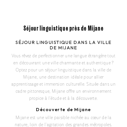
Séjour linguistique près de Mijane
SÉJOUR LINGUISTIQUE DANS LA VILLE
DE MIJANE
Vous rêvez de perfectionner une langue étrangère tout
en découvrant une ville charmante et authentique ?
Optez pour un séjour linguistique dans la ville de
Mijane, une destination idéale pour allier
apprentissage et immersion culturelle. Située dans un
cadre pittoresque, Mijane offre un environnement
propice à l'étude et à la découverte.
Découverte de Mijane
Mijane est une ville paisible nichée au cœur de la
nature, loin de l'agitation des grandes métropoles.