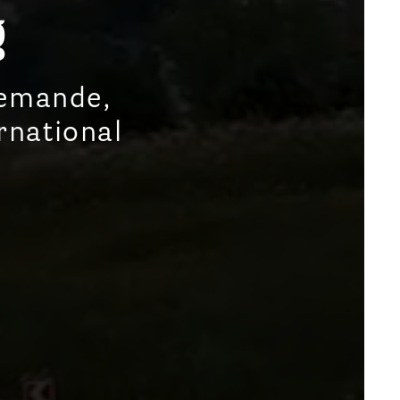
g
demande,
ernational